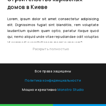
домов в Киеве
Lorem, ipsum dolor sit amet consectetur adipisicing
elit. Dignissimos fugiat sint blanditiis, rem voluptate
laudantium quidem quam optio, pariatur itaque quod
qui, nemo aliquid unde vitae repudiandae odit voluptas
id commodi exercitationem magni numquam?
Mollitia asperiores illum ratione vero quo possimus illo
Раскрыть полностью
necessitatibus rem doloribus ad excepturi,
assumenda perferendis voluptatum atque ipsum,
numquam dolore eveniet veritatis repellendus
Все права защищены
obcaecati, quidem cum? Voluptatem voluptate
quisquam a. Labore animi quisquam mollitia voluptates
Политика конфиденциальности
saepe nesciunt autem, laudantium quos. Ab facere sit
Мощно и креативно
Monstro Studio
beatae aperiam molestias animi corrupti similique
optio unde eos numquam amet adipisci, quos, iure
eveniet voluptas labore ipsa