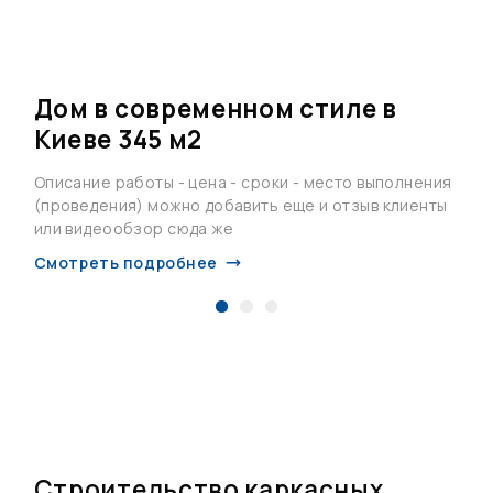
Дом в современном стиле в
Киеве 345 м2
я
Описание работы - цена - сроки - место выполнения
О
ы
(проведения) можно добавить еще и отзыв клиенты
(
или видеообзор сюда же
и
Смотреть подробнее
С
Строительство каркасных