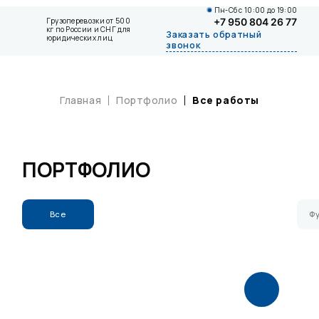
Пн-Сб с 10:00 до 19:00
Грузоперевозки от 500
+7 950 804 26 77
кг по России и СНГ для
Заказать обратный
юридических лиц
звонок
Главная
Портфолио
Все работы
ПОРТФОЛИО
Все
Ф