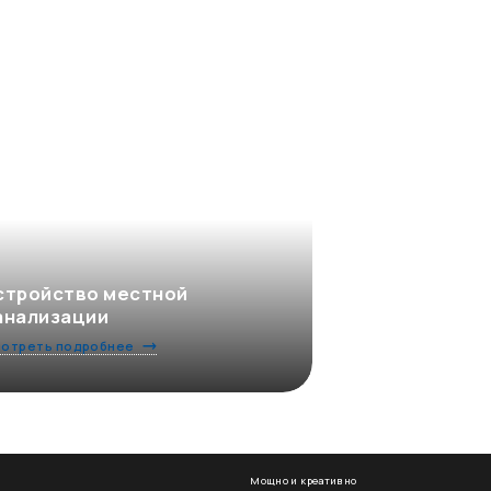
стройство местной
анализации
отреть подробнее
Мощно и креативно