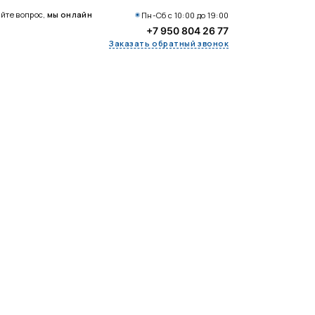
айте вопрос,
мы онлайн
Пн-Сб с 10:00 до 19:00
+7 950 804 26 77
Заказать обратный звонок
БЕСПЛАТНО
И ИНТЕРЕСНО!
Тест-калькулятор на