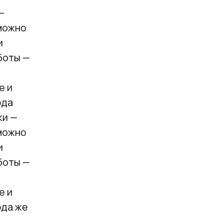
—
можно
и
боты —
е и
юда
ки —
можно
и
боты —
е и
юда же