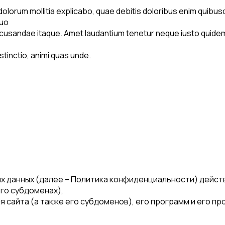
dolorum mollitia explicabo, quae debitis doloribus enim quibu
quo
cusandae itaque. Amet laudantium tenetur neque iusto quidem o
tinctio, animi quas unde.
данных (далее – Политика конфиденциальности) действу
его субдоменах),
 сайта (а также его субдоменов), его программ и его пр