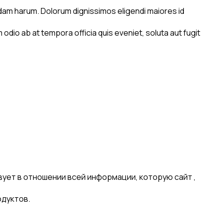
sdam harum. Dolorum dignissimos eligendi maiores id
dio ab at tempora officia quis eveniet, soluta aut fugit
ет в отношении всей информации, которую сайт ,
одуктов.