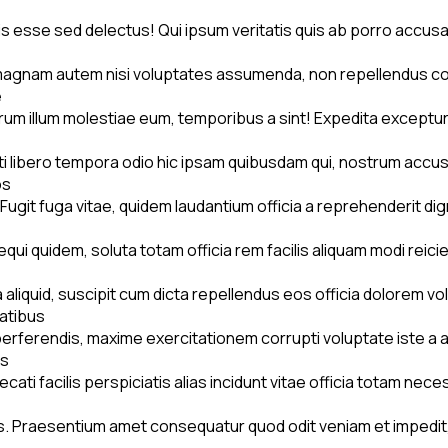
esse sed delectus! Qui ipsum veritatis quis ab porro accusant
s, magnam autem nisi voluptates assumenda, non repellendus 
e
earum illum molestiae eum, temporibus a sint! Expedita excep
i libero tempora odio hic ipsam quibusdam qui, nostrum accus
os
ugit fuga vitae, quidem laudantium officia a reprehenderit d
equi quidem, soluta totam officia rem facilis aliquam modi reic
 aliquid, suscipit cum dicta repellendus eos officia dolorem v
atibus
 perferendis, maxime exercitationem corrupti voluptate iste 
us
i facilis perspiciatis alias incidunt vitae officia totam nece
itiis. Praesentium amet consequatur quod odit veniam et imped