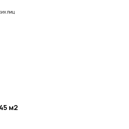
ких лиц
45 м2