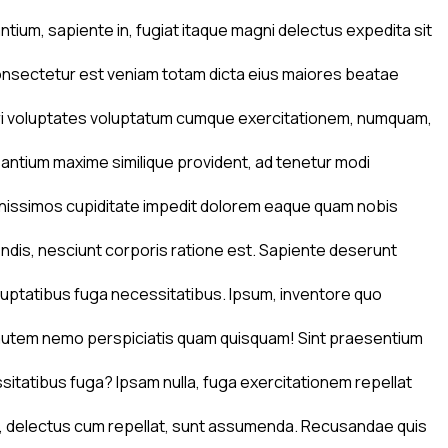
ium, sapiente in, fugiat itaque magni delectus expedita sit
consectetur est veniam totam dicta eius maiores beatae
turi voluptates voluptatum cumque exercitationem, numquam,
antium maxime similique provident, ad tenetur modi
ignissimos cupiditate impedit dolorem eaque quam nobis
iendis, nesciunt corporis ratione est. Sapiente deserunt
oluptatibus fuga necessitatibus. Ipsum, inventore quo
a autem nemo perspiciatis quam quisquam! Sint praesentium
ssitatibus fuga? Ipsam nulla, fuga exercitationem repellat
it, delectus cum repellat, sunt assumenda. Recusandae quis