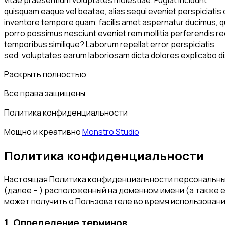
vitae praesentium voluptates molestiae. Fugiat incidunt
quisquam eaque vel beatae, alias sequi eveniet perspiciatis 
inventore tempore quam, facilis amet aspernatur ducimus, 
porro possimus nesciunt eveniet rem mollitia perferendis re
temporibus similique? Laborum repellat error perspiciatis
sed, voluptates earum laboriosam dicta dolores explicabo dis
Раскрыть полностью
Все права защищены
Политика конфиденциальности
Мощно и креативно
Monstro Studio
Политика конфиденциальности
Настоящая Политика конфиденциальности персональных 
(далее – ) расположенный на доменном имени (а также 
может получить о Пользователе во время использования
1. Определение терминов