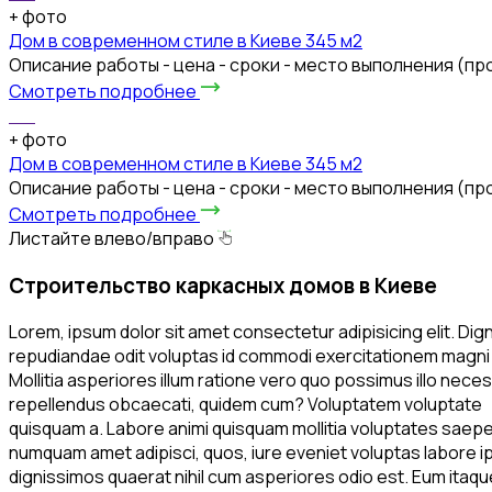
+
фото
Дом в современном стиле в Киеве 345 м2
Описание работы - цена - сроки - место выполнения (п
Смотреть подробнее
+
фото
Дом в современном стиле в Киеве 345 м2
Описание работы - цена - сроки - место выполнения (п
Смотреть подробнее
Листайте влево/вправо
Строительство каркасных домов в Киеве
Lorem, ipsum dolor sit amet consectetur adipisicing elit. Dig
repudiandae odit voluptas id commodi exercitationem mag
Mollitia asperiores illum ratione vero quo possimus illo ne
repellendus obcaecati, quidem cum? Voluptatem voluptate
quisquam a. Labore animi quisquam mollitia voluptates saepe
numquam amet adipisci, quos, iure eveniet voluptas labore i
dignissimos quaerat nihil cum asperiores odio est. Eum itaqu