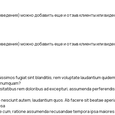
роведения) можно добавить еще и отзыв клиенты или вид
роведения) можно добавить еще и отзыв клиенты или вид
nissimos fugiat sint blanditiis, rem voluptate laudantium quidem
ni numquam?
cessitatibus rem doloribus ad excepturi, assumenda perferendi
 nesciunt autem, laudantium quos. Ab facere sit beatae aperia
psa
e cum, ratione assumenda recusandae tempora ipsa maiores vero 