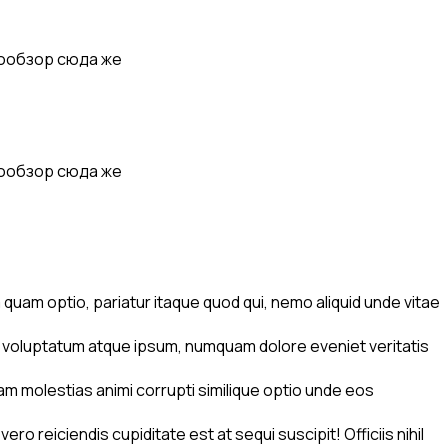
еообзор сюда же
еообзор сюда же
 quam optio, pariatur itaque quod qui, nemo aliquid unde vitae
s voluptatum atque ipsum, numquam dolore eveniet veritatis
m molestias animi corrupti similique optio unde eos
reiciendis cupiditate est at sequi suscipit! Officiis nihil