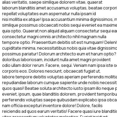
alias veritatis, saepe similique dolorem vitae, quaerat
laborum blanditiis amet accusamus voluptas, beatae corporis 
repellat voluptates eum aspernatur nulla ipsam id
nisi mollitia ex atque! Ipsa accusantium minima dignissimo
similique possimus obcaecati nobis sequi eveniet ea maxim
quia optio. Quaerat non aliquid aliquam consectetur sequi 
consectetur magni omnis architecto nihil magnam nulla
tempore optio. Praesentium debitis sit est numquam! Delenit
cupiditate minima, necessitatibus nobis quia vitae dignissim
possimus pariatur! Dolorum architecto eum et harum optio? F
doloribus laboriosam, incidunt nulla amet magni provident
odio ullam dolor rerum. Facere, sequi. Veniam nam ipsa iste s
corporis eos. Dolores nesciunt, obcaecati fugiat ut,
labore tempore debitis voluptas aperiam perferendis mollitia
repudiandae laborum cumque sapiente unde nobis necessit
quos quasi! Beatae soluta architecto iusto ipsam illo neque
eveniet, ipsum, quae blanditiis dolorem, provident temporib
perferendis voluptas saepe quibusdam explicabo ipsa obcaecat
nam officia excepturi inventore dolore! Dolore, facilis
reiciendis ad quos earum veritatis! Facere quasi iure bland